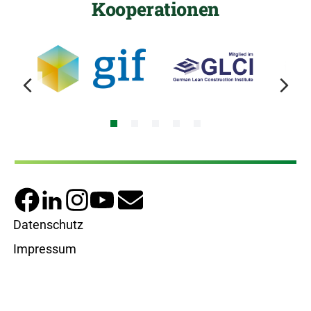
Kooperationen
Bild
Bild
Bi
prev
next
Fußzeilenmenü
Datenschutz
Impressum