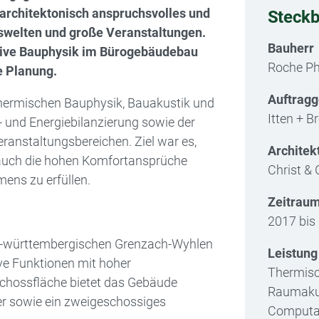
architektonisch anspruchsvolles und
Steckb
swelten und große Veranstaltungen.
Bauherr
tive Bau­physik im Bürogebäudebau
Roche Ph
ge Planung.
Auftrag
her­mischen Bauphysik, Bauakustik und
Itten + B
und ­Ener­giebilanzierung sowie der
ranstaltungsbereichen. Ziel war es,
Architek
 auch die hohen Komfortansprüche
Christ & 
mens zu erfüllen.
Zeitrau
2017 bis
n-­württembergischen Grenzach-Wyhlen
Leistun
ve Funktionen mit hoher
Thermisc
schossfläche bietet das Gebäude
Raumakus
er sowie ein zweigeschossiges
Computat