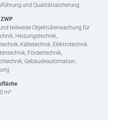
führung und Qualitätssicherung
g ZWP
und teilweise Objektüberwachung für
chnik, Heizungstechnik,
echnik, Kältetechnik, Elektrotechnik,
entechnik, Fördertechnik,
chtechnik, Gebäudeautomation,
nung
sfläche
00 m²