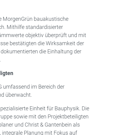
te ­MorgenGrün bauakustische
. Mithilfe standardisierter
ämmwerte objektiv überprüft und mit
sse bestätigten die Wirksamkeit der
okumentierten die Einhaltung der
.
ligten
G umfassend im Bereich der
nd überwacht.
zia­lisierte Einheit für Bauphysik. Die
ppe sowie mit den Projektbeteiligten
laner und Christ & Gantenbein als
, inte­grale Planung mit Fokus auf