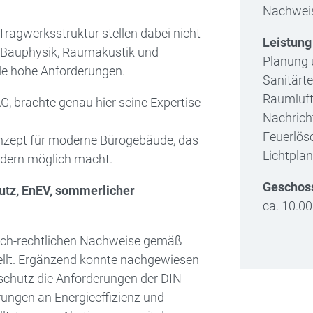
Nachweis
Tragwerksstruktur stellen dabei nicht
Leistun
o Bau­physik, Raumakustik und
Planung 
de hohe Anforderungen.
Sanitärte
Raumluftt
, brachte genau hier seine Expertise
Nachricht
Feuerlös
nzept für moderne Bürogebäude, das
Lichtpla
ondern möglich macht.
Geschos
tz, EnEV, sommerlicher
ca. 10.0
ich-rechtlichen Nachweise gemäß
ellt. Ergänzend konnte nachgewiesen
chutz die Anforderungen der DIN
rungen an Energieeffizienz und