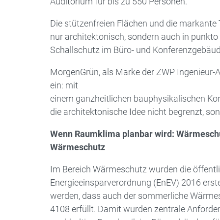
Auditorium für bis zu 550 Personen.
Die stützenfreien Flächen und die markante 
nur architektonisch, sondern auch in punkt
Schallschutz im Büro- und Konferenzgebäu
MorgenGrün, als Marke der ZWP Ingenieur-AG
ein: mit
einem ganzheitlichen bauphysikalischen Ko
die architektonische Idee nicht begrenzt, s
Wenn Raumklima planbar wird: Wärmeschu
Wärmeschutz
Im Bereich Wärmeschutz wurden die öffentl
Energieeinsparverordnung (EnEV) 2016 erst
werden, dass auch der sommerliche Wärmes
4108 erfüllt. Damit wurden zentrale Anforde