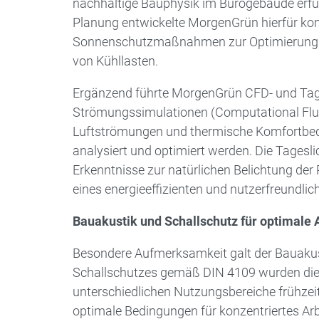
nachhaltige Bauphysik im Bürogebäude erfül
Planung entwickelte MorgenGrün hierfür ko
Sonnenschutzmaßnahmen zur Optimierung 
von Kühllasten.
Ergänzend führte MorgenGrün CFD- und Tages
Strömungssimulationen (Computational Flu
Luftströmungen und thermische Komfortbe
analysiert und optimiert werden. Die Tagesli
Erkenntnisse zur natürlichen Belichtung de
eines energieeffizienten und nutzerfreundl
Bauakustik und Schallschutz für optimale
Besondere Aufmerksamkeit galt der Bauakus
Schallschutzes gemäß DIN 4109 wurden die
unterschiedlichen Nutzungsbereiche frühzeitig
optimale Bedingungen für konzentriertes Arb