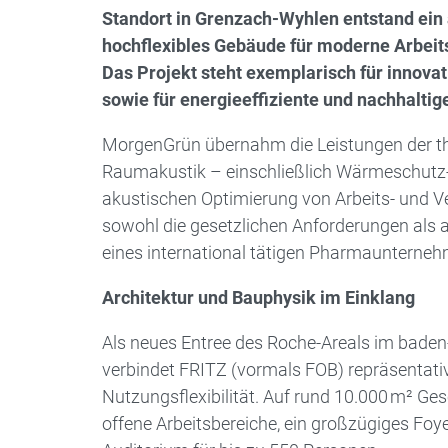
Standort in Grenzach-Wyhlen entstand ein 
hochflexibles Gebäude für moderne Arbeit
Das Projekt steht exemplarisch für innova
sowie für energie­effiziente und nachhalti
MorgenGrün übernahm die Leistungen der ­t
Raumakustik – einschließlich Wärmeschutz- 
akustischen Optimierung von Arbeits- und Ve
sowohl die gesetzlichen Anforderungen als
eines inter­national tätigen Pharmaunterneh
Architektur und Bauphysik im Einklang
Als neues Entree des Roche-Areals im bade
verbindet FRITZ (vormals FOB) repräsentati
Nutzungsflexibilität. Auf rund 10.000 m² Ge
offene Arbeitsbereiche, ein großzügiges Foy