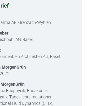
rief
arma AB, Grenzach-Wyhlen
geber
rechbühl AG, Basel
t
Gantenbein Architekten AG, Basel
m MorgenGrün
 2021
g MorgenGrün
he Bauphysik, Bauakustik,
tik, Tageslichtsimulationen,
ional Fluid Dynamics (CFD),