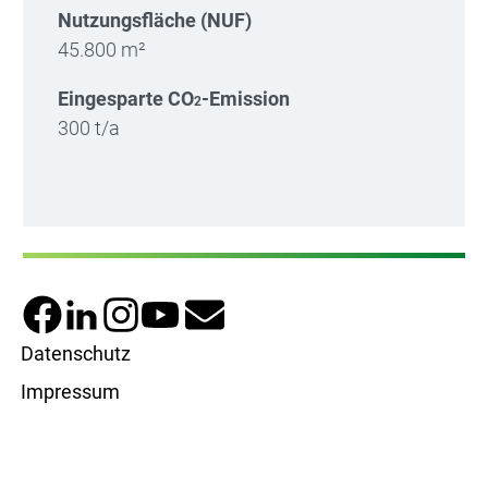
Nutzungsfläche (NUF)
45.800 m²
Eingesparte CO
-Emission
2
300 t/a
Fußzeilenmenü
Datenschutz
Impressum